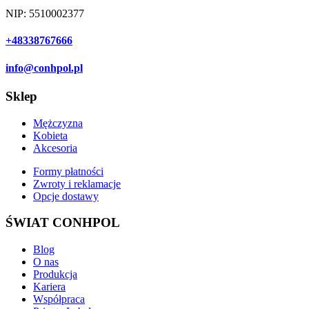
NIP: 5510002377
+48338767666
info@conhpol.pl
Sklep
Mężczyzna
Kobieta
Akcesoria
Formy płatności
Zwroty i reklamacje
Opcje dostawy
ŚWIAT CONHPOL
Blog
O nas
Produkcja
Kariera
Współpraca