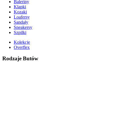
Baleriny
Klapki
Kozaki
Loafersy
Sandały
Sneakersy
Szpilki
Kolekcje
Overflex
Rodzaje Butów