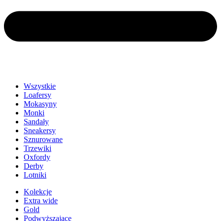
Wszystkie
Loafersy
Mokasyny
Monki
Sandały
Sneakersy
Sznurowane
Trzewiki
Oxfordy
Derby
Lotniki
Kolekcje
Extra wide
Gold
Podwyższające