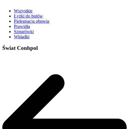
Wszystkie
Łyżki do butów
Pielęgnacja obuwia
Prawidła
Sznurówki
Wkładki
Świat Conhpol