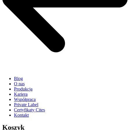
Blog
O nas
Produkcja
Kariera
Współpraca
Private Label
Certyfikaty Cites
Kontakt
Koszyk