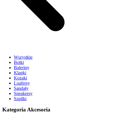
Wszystkie
Botki
Baleriny
Klapki
Kozaki
Loafersy
Sandały
Sneakersy
Szpilki
Kategoria Akcesoria