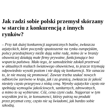
Jak radzi sobie polski przemysł skórzany
w starciu z konkurencją z innych
rynków?
– Przy tak dużej konkurencji zagranicznych butów, zwłaszcza
azjatyckich, które poczyniły spustoszenie na rynku europejskim,
polscy przedsiębiorcy nieźle dają sobie radę, mimo że w branży
obuwniczej działają małe firmy prywatne, funkcjonujące bez
wsparcia państwa. Mało tego, że samodzielnie zdołali przetrwać
w aktualnych realiach światowego obuwnictwa, to jeszcze trzymają
odpowiednio wysoki poziom i nie dają się konkurencji. Nie oznacza
to, że nie muszą się promować. Zawsze trzeba szukać nowych
odbiorców zarówno w kraju, jak i za granicą, zwłaszcza że jakość
niestety często przegrywa z niską ceną. Wyroby azjatyckie często nie
spełniają wymogów jakościowych, sanitarnych, zdrowotnych,
a mimo to są wybierane. Cóż, cena czyni cuda. Najgorsze w tym
wszystkim jest to, że konsumenci, którzy patrzą na produkt
przez pryzmat ceny, często nie są świadomi, jak bardzo sobie
szkodzą.