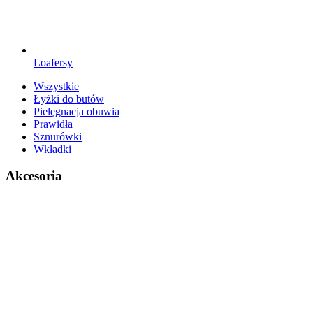
Loafersy
Wszystkie
Łyżki do butów
Pielęgnacja obuwia
Prawidła
Sznurówki
Wkładki
Akcesoria