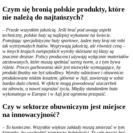
Czym się bronią polskie produkty, które
nie należą do najtańszych?
– Przede wszystkim jakością. Jeśli brać pod uwagę aspekt
techniczny, polskie buty są najlepiej wykonane na świecie.
Pomijając specjalistyczne buty sportowe, żaden inny kraj nie robi
tak wytrzymałych butów. Wygrywają jakością, ale również ceną –
w innych krajach europejskich wyroby skórzane tej klasy są
znacznie droższe. Polscy producenci używają wyłącznie materiałów
atestowanych, które muszą spełniać szereg norm, a z tym bywa
różnie. Proces garbowania skór jest niezwykle wymagające, by
produkt finalny nie był szkodliwy. Wyroby odzieżowe i obuwnicze
produkowane niskim kosztem, głównie w Azji, zawierają w sobie
bardzo dużo chemii. W efekcie mogą powodować uszczerbek
na zdrowiu, a nawet zagrażać życiu. Między standardem buta
wykonanego w Europie i w Azji jest ogromna przepaść.
Czy w sektorze obuwniczym jest miejsce
na innowacyjność?
– To konieczne. Wszystkie większe zakłady muszą zmierzać w tym
kierunku, by wychodzić naprzeciw bylejakości. Te cele muszą być