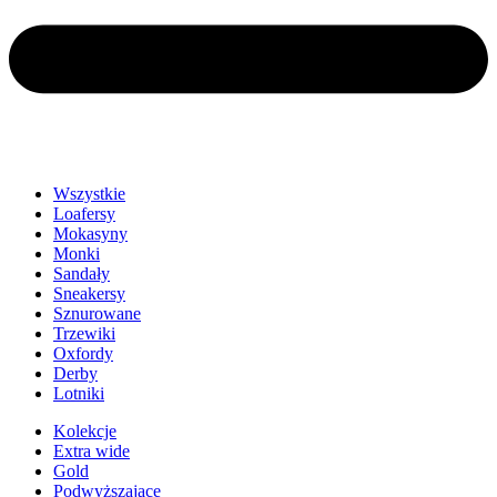
Wszystkie
Loafersy
Mokasyny
Monki
Sandały
Sneakersy
Sznurowane
Trzewiki
Oxfordy
Derby
Lotniki
Kolekcje
Extra wide
Gold
Podwyższające