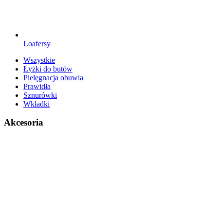
Loafersy
Wszystkie
Łyżki do butów
Pielęgnacja obuwia
Prawidła
Sznurówki
Wkładki
Akcesoria