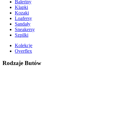
Baleriny
Klapki
Kozaki
Loafersy
Sandały
Sneakersy
Szpilki
Kolekcje
Overflex
Rodzaje Butów