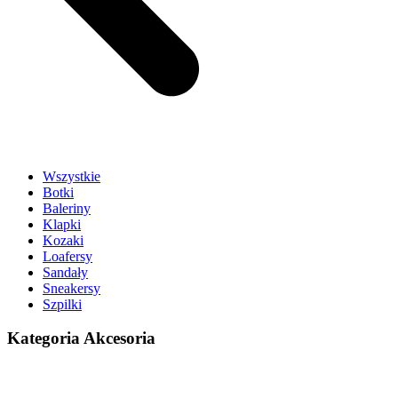
Wszystkie
Botki
Baleriny
Klapki
Kozaki
Loafersy
Sandały
Sneakersy
Szpilki
Kategoria Akcesoria