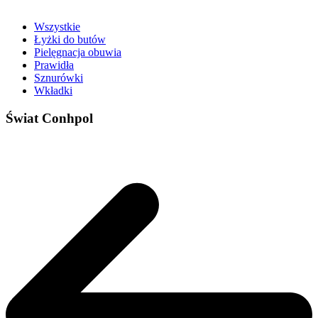
Wszystkie
Łyżki do butów
Pielęgnacja obuwia
Prawidła
Sznurówki
Wkładki
Świat Conhpol