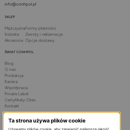
info@conhpol.pl
SKLEP
Mężczyzna
Formy płatności
Kobieta
Zwroty i reklamacje
Akcesoria
Opcje dostawy
ŚWIAT CONHPOL
Blog
O nas
Produkcja
Kariera
Współpraca
Private Label
Certyfikaty Cites
Kontakt
Ta strona używa plików cookie
Unia Europejska
Używamy plików cookie, aby zapewnić najlepszą jakość