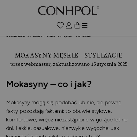
Strona główna
/
Blog
/
Mokasyny męskie – stylizacje
MOKASYNY MĘSKIE – STYLIZACJE
przez webmaster
, zaktualizowano 15 stycznia 2025
Mokasyny – co i jak?
Mokasyny mogą się podobać lub nie, ale pewne
fakty pozostają faktami: to obuwie stylowe,
komfortowe, wręcz niezastąpione w gorące letnie
dni. Lekkie, casualowe, niezwykle wygodne. Jak
korzystać z tych zalet w dobrym stylu?